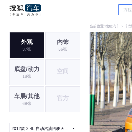
当前位置:
搜狐汽车
＞
车型
外观
内饰
37张
56张
底盘/动力
空间
18张
车展/其他
官方
69张
2012款 2.4L 自动汽油四驱天窗