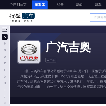
回到首页
车型库
销量
新闻
新车
车型大全
精准选车
A
A
广汽吉奥
B
奥迪
C
AITO
D
自主车
E
埃安
F
浙江吉奥汽车有限公司创建于2003年9月27日，座落于浙
阿维塔
一期投资4.5亿元兴建皮卡和SUV汽车制造基地，该基地工程
G
奥迪AUDI
产车间，建筑面积超过10万平方米，发动机厂、车架厂、模
H
年轻的滨海城市——台州市，这里交通便捷，国家沿海高速公
阿斯顿马丁
I
裕，汽配件生产厂家繁多且具较强的配套能力，商业气氛浓
J
阿尔法罗密欧
以超人的速度完成历史赋予的使命。2004年3月18日首辆吉
三名。与此同时，企业正以超勇气、超智慧的胆略实施着国际化的
K
埃尚