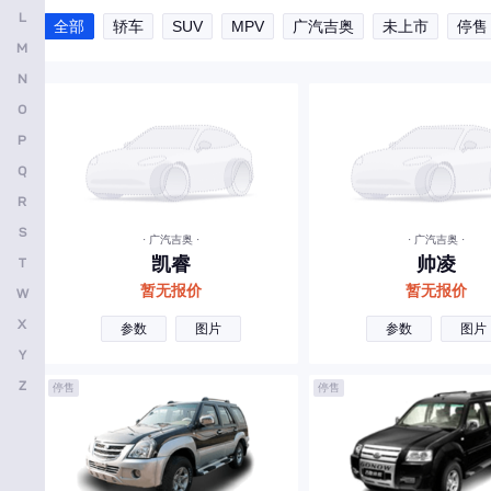
口欧洲2050辆，开创军用车先河，赢得当年中国汽车出口单
L
全部
轿车
SUV
MPV
广汽吉奥
未上市
停售
安凯客车
M
B
N
O
比亚迪
P
奔驰
Q
宝马
R
别克
S
· 广汽吉奥 ·
· 广汽吉奥 ·
凯睿
帅凌
T
本田
暂无报价
暂无报价
W
保时捷
X
参数
图片
参数
图片
北京越野
Y
宝骏
Z
停售
停售
标致
北京汽车