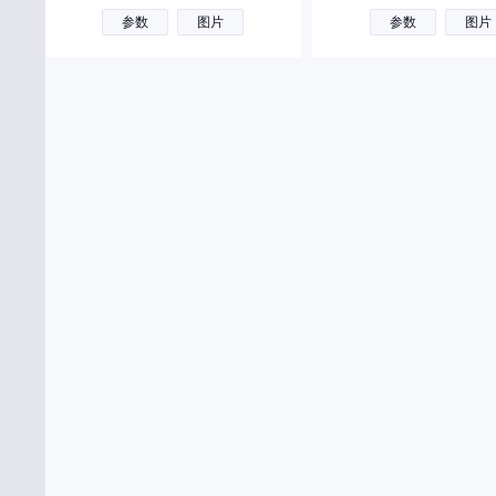
参数
图片
参数
图片
东风富康
大运
大力牛魔王
东风风度
道朗格
E
东风奕派
二一二越野车
F
丰田
福特
方程豹
法拉利