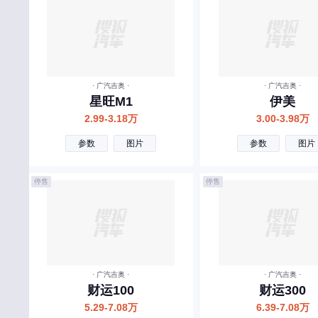
创维汽车
曹操汽车
成功汽车
橙仕
· 广汽吉奥 ·
· 广汽吉奥 ·
星旺M1
伊美
D
2.99-3.18万
3.00-3.98万
大众
参数
图片
参数
图片
东风风神
停售
停售
东风
东风风行
东风郑州日产
东风小康
· 广汽吉奥 ·
· 广汽吉奥 ·
东风纳米
财运100
财运300
5.29-7.08万
6.39-7.08万
东风风光