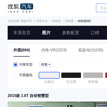
当前位置:
搜狐汽车
＞
车型大全
＞
纳智捷
＞
纳智捷
＞
纳智捷纳5
车系首页
图片
参数配置
口碑
外观(694)
内饰·VR(1023)
底盘/动力(226)
不限车型
停售
不限颜色
法瓷白
宝石黑
星砂银
2015款 1.8T 自动智慧型