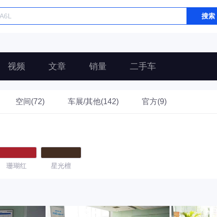
搜索
视频
文章
销量
二手车
空间(72)
车展/其他(142)
官方(9)
珊瑚红
星光檀