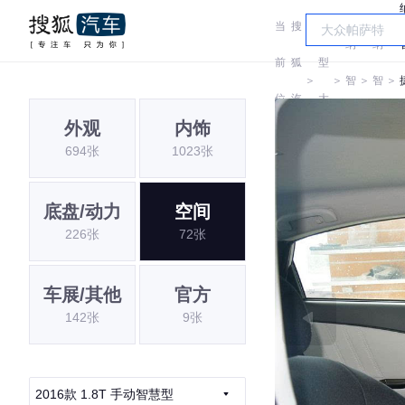
当
搜
车
纳
纳
前
狐
型
＞
＞
智
＞
智
＞
位
汽
大
捷
捷
外观
内饰
置:
车
全
694张
1023张
底盘/动力
空间
226张
72张
车展/其他
官方
142张
9张
2016款 1.8T 手动智慧型