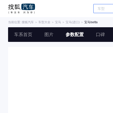
当前位置:
搜狐汽车
＞
车型大全
＞
宝马
＞
宝马(进口)
＞
宝马Isetta
车系首页
图片
参数配置
口碑