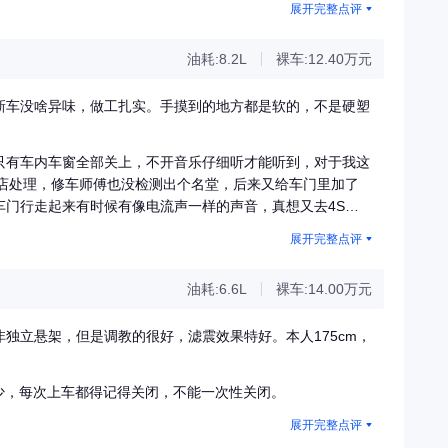
展开完整点评
油耗:8.2L
裸车:12.40万元
新车没啥异味，做工扎实。手摸到的地方都是软的，不是硬塑
只有车内车窗全部关上，不开音乐仔细听才能听到，对于我这
S店处理，修车师傅也没检测出个名堂，后来又给车门里加了
车门行走起来有时候有像电流声一样的声音，真想又去4S检
也保养的时候去吧，只有乖乖听她的话……
展开完整点评
油耗:6.6L
裸车:14.00万元
独立悬架，但是调教的很好，滤震效果特好。本人175cm，
少，每次上车都得记得关闭，不能一次性关闭。
展开完整点评