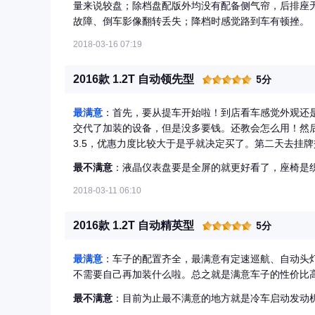
量来说较盘；除档盘配版外均没有配备侧气帘，后排座
故障、倒车影像翻转丢失；降档时感觉路到车有顿挫。
2018-03-16 07:19
2016款 1.2T 自动领先型
5分
最满意
：首先，要从提车开始啦！到店看车感觉外观还
交代了加装的设备，但是没多要钱。还教会怎么用！然
3.5，优惠力度比较大于是乎就决定买了。第二天去挂
上牌了，又回到店里贴膜（赠的）脚垫什么的。就办完
最不满意
：液晶仪表盘要是全屏的就更好看了，座椅是
接个孩子什么的足够用了。1.2T的排量动力是很好的
该有的功能基本上都有了，音量调节，接打电话，定速
2018-03-11 06:10
显示屏倒车影像，DVD播放还是很清晰的。仪表盘是分
子驻车、雪地模式、运动模式、真皮的前后调节扶手，
2016款 1.2T 自动精英型
5分
皮缝合很完整精致）前驾驶台都是软包的摸上去很舒服
放大件的东西。这款车竟然还给配了米其林的轮胎，开
最满意
：车子的配置齐全，最满意有定速巡航、自动头灯
封很好，反光镜地可以停车自动折叠的看上去上档次不
不需要自己再加装什么啦。总之就是满意车子的性价比
最不满意
：目前为止最不满意的地方就是冷车启动发动