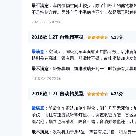
最不满意
：车内储物空间比较少，除了门板上的储物格
不是特别方便。另外车子小毛病也不少，都是属于那种
2021-12-16 07:06
2016款 1.2T 自动精英型
4.33分
最满意
：空间大，同级别车里面轴距屈指可数，后排宽
特别是在高速上很有用。舒适性不错，前排座椅加热功
最不满意
：轻微异响，前排玻璃开到一半时就会有点异
2018-03-28 23:56
2016款 1.2T 自动精英型
4.33分
最满意
：前后倒车雷达加倒车影像，倒车几乎无死角；
录仪，而且有速度及转弯灯显示，调查取证方便；盲区
挺沉稳，指向也着清晰；隔音不错，音响效果也还可以；
子手刹省却档一加片空间，起步点油门自动松，不会出
最不满意
：发动机由于身3缸，声音有点加档，特别身
动，后视镜加热、电动折叠等，一句话配置实在盘！