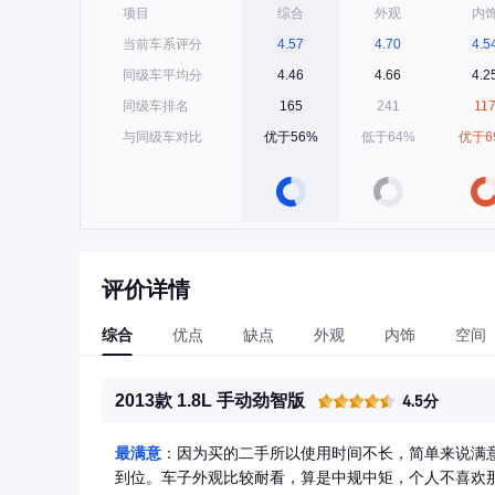
项目
综合
外观
内
当前车系评分
4.57
4.70
4.5
同级车平均分
4.46
4.66
4.2
同级车排名
165
241
11
与同级车对比
优于56%
低于64%
优于6
评价详情
综合
优点
缺点
外观
内饰
空间
2013款 1.8L 手动劲智版
4.5分
最满意
：因为买的二手所以使用时间不长，简单来说满
到位。车子外观比较耐看，算是中规中矩，个人不喜欢