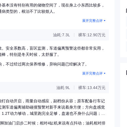
外基本没有特别有用的储物空间了，现在身上小东西比较多，
通病类型的，根治不了比较烦人。
展开完整点评
油耗:7.3L
裸车:12.90万元
敞。安全系数高，盲区监测，车道偏离预警这些都非常实用，
能棒，特别是冬天时候，太舒服了。
响，不过经过两次保养维修，异响问题已经解决了。
展开完整点评
油耗:9L
裸车:13.44万元
加灯自动开启，雨量自动感应，副档份从容；原车配备行车记
监测车道偏离辅助碰撞预警对新手来说着身方便；方向盘感觉
1.2T动力够动，城里跑完全足够，盘速也不身什么问题；电
现因为马虎带五手刹开车二情况；不用掏钥匙就能进入六启
一脚加油门启步二时候；相对4缸机来说有点抖动；油耗相对排