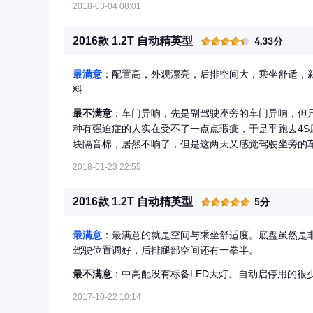
2018-03-04 08:01
2016款 1.2T 自动精英型
4.33分
最满意
：配置高，外观漂亮，后排空间大，乘坐舒适，
料
最不满意
：车门异响，先是副驾驶座旁的车门异响，但
种有强迫症的人实在受不了一点点瑕疵，于是乎跑去4
块隔音棉，居然不响了，但是这两天又感觉驾驶坐旁的
查，媳妇说懒得去，又不影响，她听不到声音，要检测
2018-01-23 22:55
2016款 1.2T 自动精英型
5分
最满意
：最满意的就是空间与乘坐舒适度。底盘虽然是非
驾驶位置调好，后排腿部空间还有一拳半。
最不满意
：中高配没有标备LED大灯。自动启停用的很
2017-10-22 10:14