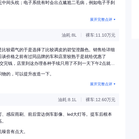
无中间头枕；电子系统有时会出点尴尬二毛病，例如电子手刹
展开完整点评
油耗:8L
裸车:11.10万元
是比较霸气的于是选择了比较调皮的碧玺澄颜色。销售给详细
后谈价格之前有过同品牌的车和店里较熟于是就给优惠了
牌交完钱，店里到这办理各种手续只用了不到一天下午2点就挂
了。再说说车，空间开始不错的以后打算给媳妇开着上下班，
织物的，可以提升改造一下。
，这两天我开着磨合推背感还是很好的起步很快。多功能方向盘
巡航，远近光灯，日间灯，雾灯，基本配置都很到位，7寸的
展开完整点评
区的液晶显示器，比较有科技感。更高的配置：一键启动、电
比较上档次。方向盘，上、下、前、后四向调节（连接处是真
油耗:8.1L
裸车:12.60万元
也不打滑。后排座椅可以折叠与后备箱想通，空间很大，可以
起来还是很舒服的胎噪小了很多，发动机声音几乎听不见，密
、感应雨刷、前后雷达倒车影像、led大灯等。提车后根本
少，也可以确定车辆上锁的情况（不折叠就是没锁上）。
高。
机噪音有点大。