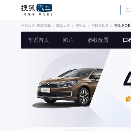
当前位置:
搜狐汽车
＞
车型大全
＞
雪铁龙
＞
东风雪铁龙
＞
雪铁龙C4
车系首页
图片
参数配置
口