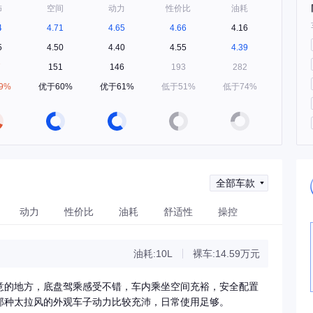
饰
空间
动力
性价比
油耗
4
4.71
4.65
4.66
4.16
5
4.50
4.40
4.55
4.39
7
151
146
193
282
9%
优于60%
优于61%
低于51%
低于74%
全部车款
动力
性价比
油耗
舒适性
操控
油耗:10L
裸车:14.59万元
意的地方，底盘驾乘感受不错，车内乘坐空间充裕，安全配置
那种太拉风的外观车子动力比较充沛，日常使用足够。