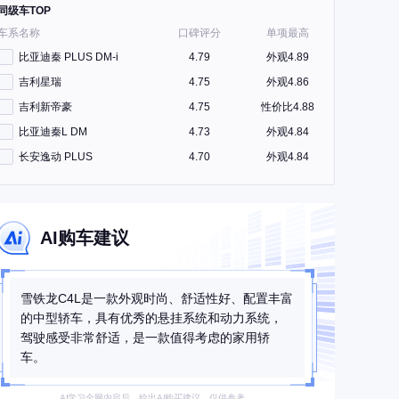
同级车TOP
车系名称
口碑评分
单项最高
比亚迪秦 PLUS DM-i
4.79
外观4.89
吉利星瑞
4.75
外观4.86
吉利新帝豪
4.75
性价比4.88
比亚迪秦L DM
4.73
外观4.84
长安逸动 PLUS
4.70
外观4.84
AI购车建议
雪铁龙C4L是一款外观时尚、舒适性好、配置丰富
的中型轿车，具有优秀的悬挂系统和动力系统，
驾驶感受非常舒适，是一款值得考虑的家用轿
车。
AI学习全网内容后，给出AI购买建议，仅供参考。