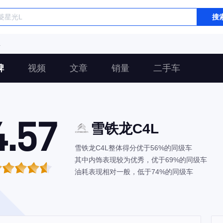
搜
L
碑
视频
文章
销量
二手车
4.57
雪铁龙C4L
雪铁龙C4L整体得分优于56%的同级车
其中内饰表现较为优秀，优于69%的同级车
油耗表现相对一般，低于74%的同级车