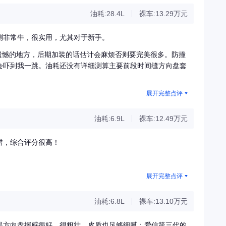
油耗:28.4L
裸车:13.29万元
测非常牛，很实用，尤其对于新手。
最遗憾的地方，后期加装的话估计会麻烦否则要完美很多。防撞
会吓到我一跳。油耗还没有详细测算主要前段时间缝方向盘套
展开完整点评
油耗:6.9L
裸车:12.49万元
错，综合评分很高！
展开完整点评
油耗:6.8L
裸车:13.10万元
是方向盘握感很好，很粗壮，皮质也足够细腻；爱信第三代的