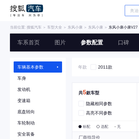
当前位置:
搜狐汽车
＞
车型大全
＞
东风小康
＞
东风小康
＞
东风小康小康V27
车系首页
图片
参数配置
口碑
车辆基本参数
年款
2011款
车身
发动机
5
共
款车型
变速箱
隐藏相同参数
底盘转向
高亮不同参数
车轮制动
标配
选配
-
无
安全装备
厂商指导价