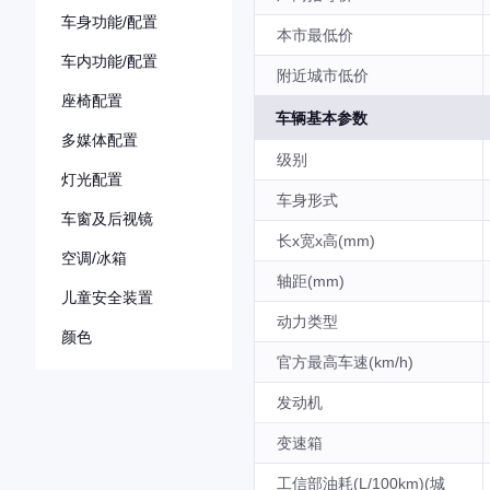
车身功能/配置
本市最低价
车内功能/配置
附近城市低价
座椅配置
车辆基本参数
多媒体配置
级别
灯光配置
车身形式
车窗及后视镜
长x宽x高(mm)
空调/冰箱
轴距(mm)
儿童安全装置
动力类型
颜色
官方最高车速(km/h)
发动机
变速箱
工信部油耗(L/100km)(城