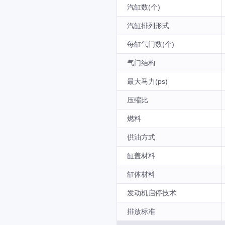
汽缸数(个)
汽缸排列形式
每缸气门数(个)
气门结构
最大马力(ps)
压缩比
燃料
供油方式
缸盖材料
缸体材料
发动机启停技术
排放标准