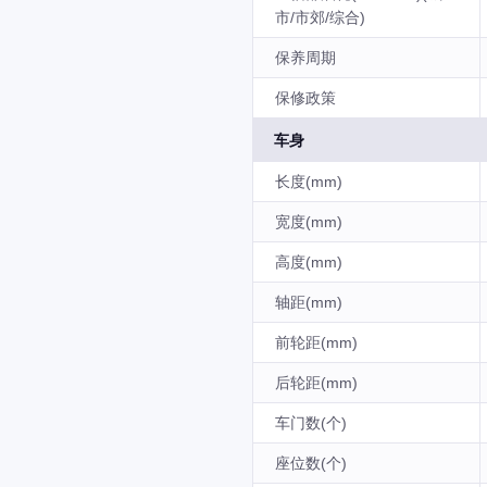
市/市郊/综合)
保养周期
保修政策
车身
长度(mm)
宽度(mm)
高度(mm)
轴距(mm)
前轮距(mm)
后轮距(mm)
车门数(个)
座位数(个)