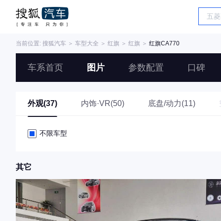
当前位置:
搜狐汽车
＞
车型大全
＞
红旗
＞
红旗
＞
红旗CA770
车系首页
图片
参数配置
口碑
外观(37)
内饰·VR(50)
底盘/动力(11)
不限车型
其它