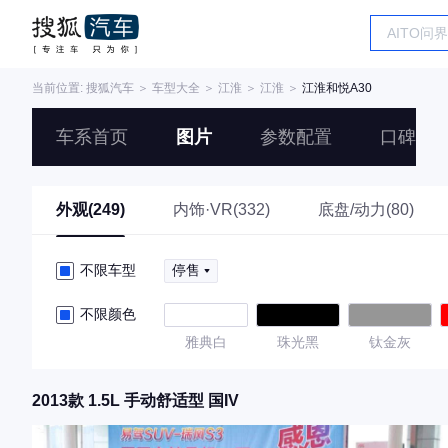
当前位置:
搜狐汽车
＞
车型大全
＞
江淮
＞
江淮
＞
江淮和悦A30
车系首页
图片
参数配置
口碑
外观(249)
内饰·VR(332)
底盘/动力(80)
不限车型
停售
不限颜色
雅典白
珠光黑
钛金灰
2013款 1.5L 手动舒适型 国IV