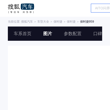
当前位置:
搜狐汽车
＞
车型大全
＞
保时捷
＞
保时捷
＞
保时捷959
车系首页
图片
参数配置
口碑