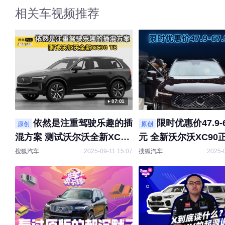
相关车视频推荐
07:01
依然是注重驾驶乐趣的插
限时优惠价47.9-6
原创
原创
混方案 测试沃尔沃全新XC90
元 全新沃尔沃XC90
T8
搜狐汽车
2025-09-11 15:07
搜狐汽车
2025-