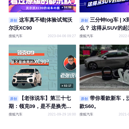
04:08
这车真不错|体验试驾沃
三分钟log车 | 
原创
原创
尔沃XC90
么？ 这得从SUV的
了
搜狐汽车
2023-04-06 09:27
搜狐汽车
2022-
02:17
【老张说车】第三十七
带你看款新车，
原创
原创
期：领克09，是不是换壳的
款S60。
XC90？
搜狐汽车
2021-09-29 16:00
搜狐汽车
2021-