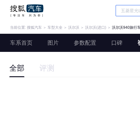
当前位置:
搜狐汽车
＞
车型大全
＞
沃尔沃
＞
沃尔沃(进口)
＞
沃尔沃940旅行
车系首页
图片
参数配置
口碑
全部
评测