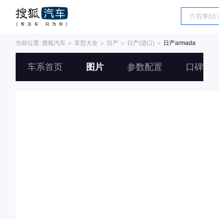
当前位置:
搜狐汽车
＞
车型大全
＞
日产
＞
日产(进口)
＞
日产armada
车系首页
图片
参数配置
口碑