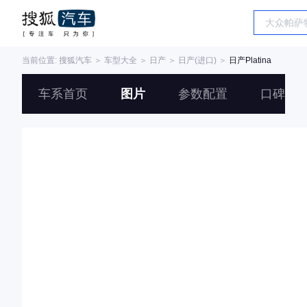
当前位置:
搜狐汽车
＞
车型大全
＞
日产
＞
日产(进口)
＞
日产Platina
车系首页
图片
参数配置
口碑