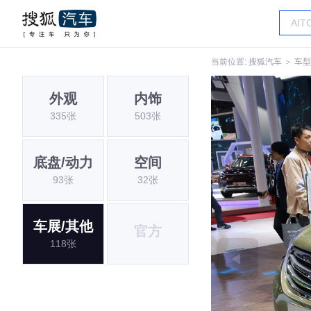
当前位置:
搜狐汽车
＞
车型
外观
内饰
335张
503张
底盘/动力
空间
93张
32张
车展/其他
官方
118张