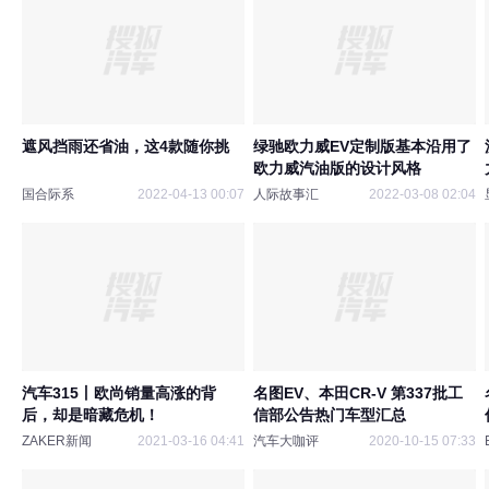
遮风挡雨还省油，这4款随你挑
绿驰欧力威EV定制版基本沿用了
欧力威汽油版的设计风格
国合际系
2022-04-13 00:07
人际故事汇
2022-03-08 02:04
汽车315丨欧尚销量高涨的背
名图EV、本田CR-V 第337批工
后，却是暗藏危机！
信部公告热门车型汇总
ZAKER新闻
2021-03-16 04:41
汽车大咖评
2020-10-15 07:33