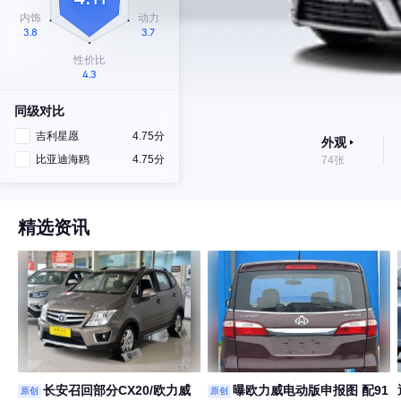
同级对比
吉利星愿
4.75分
外观
比亚迪海鸥
4.75分
74张
精选资讯
长安召回部分CX20/欧力威
曝欧力威电动版申报图 配91
原创
原创