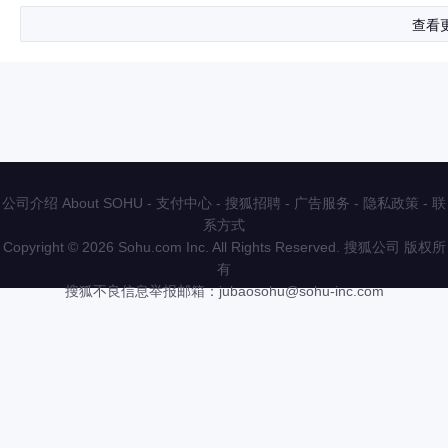
查看
公司介绍 About SOHU
-
支付中心
-
搜狐招聘
-
广告服务
-
隐私政策
-
联
系方式
Copyright
©
2026 Sohu.com Inc. All Rights Reserved. 搜狐公司
版权所
有
搜狐不良信息举报邮箱：
jubaosohu@sohu-inc.com