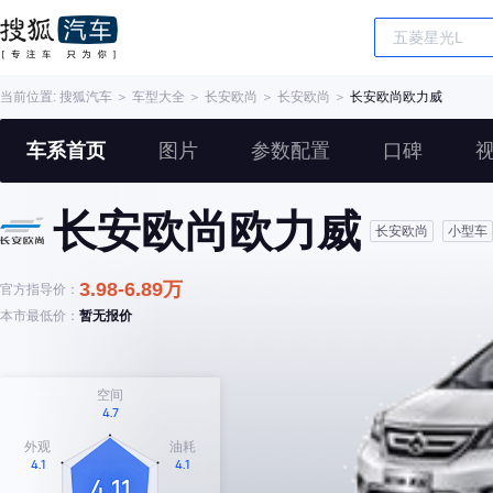
当前位置:
搜狐汽车
＞
车型大全
＞
长安欧尚
＞
长安欧尚
＞
长安欧尚欧力威
车系首页
图片
参数配置
口碑
长安欧尚欧力威
长安欧尚
小型车
3.98-6.89万
官方指导价：
本市最低价：
暂无报价