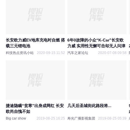
长安欧力威EV地库充电时自燃 搭
6年0故障的小众“K-Car”长安欧
载三元锂电池
力威 实用性无懈可击却无人问津
科技热点资讯小站
2020-09-15 11:52
汽车之家论坛
2020-07-08 09:58
捷途隐瞒“贫寒”出身成网红 长安
几天后圣城街此路段将...
欧尚自愧不如
Big car show
2019-08-25 16:25
寿光广播影视集团
2019-08-25 05:39