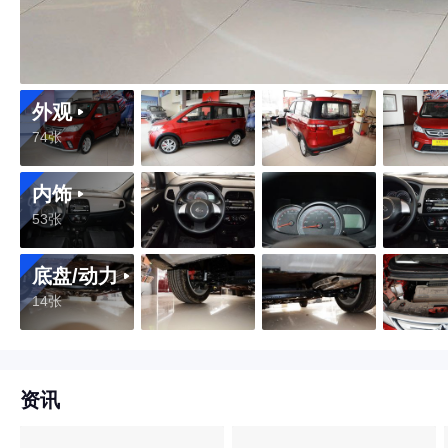
外观
74张
内饰
53张
底盘/动力
14张
资讯