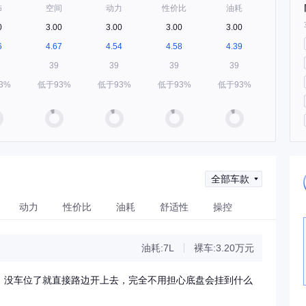
饰
空间
动力
性价比
油耗
0
3.00
3.00
3.00
3.00
6
4.67
4.54
4.58
4.39
39
39
39
39
3%
低于93%
低于93%
低于93%
低于93%
全部车款
动力
性价比
油耗
舒适性
操控
油耗:7L
裸车:3.20万元
，没车位了就直接路边开上去，完全不用担心底盘会挂到什么