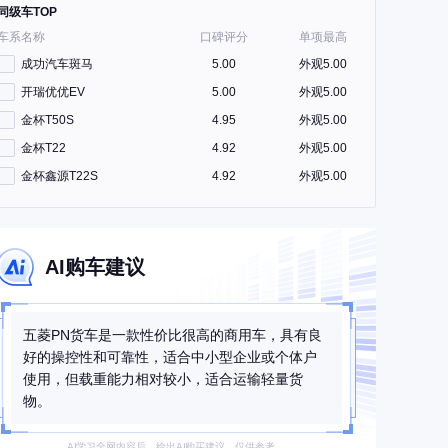
同级车TOP
车系名称
口碑评分
单项最高
成功汽车斑马
5.00
外观5.00
开瑞优优EV
5.00
外观5.00
金杯T50S
4.95
外观5.00
金杯T22
4.92
外观5.00
金杯鑫源T22S
4.92
外观5.00
AI购车建议
五菱PN货车是一款性价比很高的商用车，具有良
好的操控性和可靠性，适合中小型企业或个体户
使用，但载重能力相对较小，适合运输轻量货
物。
AI学习全网内容后，给出AI购买建议，仅供参考。