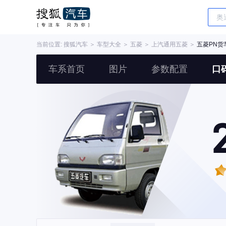
当前位置:
搜狐汽车
＞
车型大全
＞
五菱
＞
上汽通用五菱
＞
五菱PN货
车系首页
图片
参数配置
口