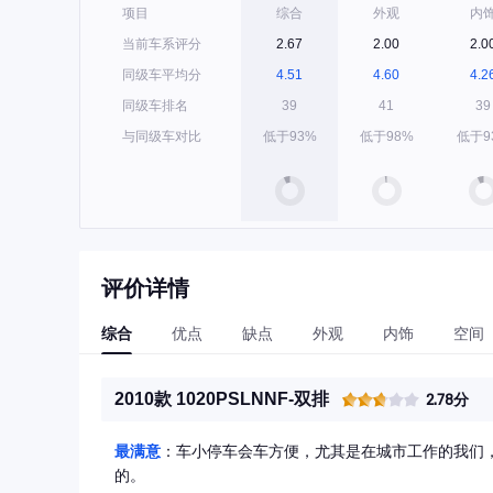
项目
综合
外观
内
当前车系评分
2.67
2.00
2.0
同级车平均分
4.51
4.60
4.2
同级车排名
39
41
39
与同级车对比
低于93%
低于98%
低于9
评价详情
综合
优点
缺点
外观
内饰
空间
2010款 1020PSLNNF-双排
2.78分
最满意
：车小停车会车方便，尤其是在城市工作的我们
的。