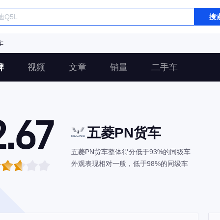
搜
车
碑
视频
文章
销量
二手车
2.67
五菱PN货车
五菱PN货车整体得分低于93%的同级车
外观表现相对一般，低于98%的同级车