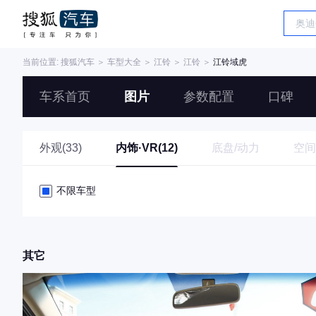
当前位置:
搜狐汽车
＞
车型大全
＞
江铃
＞
江铃
＞
江铃域虎
车系首页
图片
参数配置
口碑
外观(33)
内饰·VR(12)
底盘/动力
空间
不限车型
其它