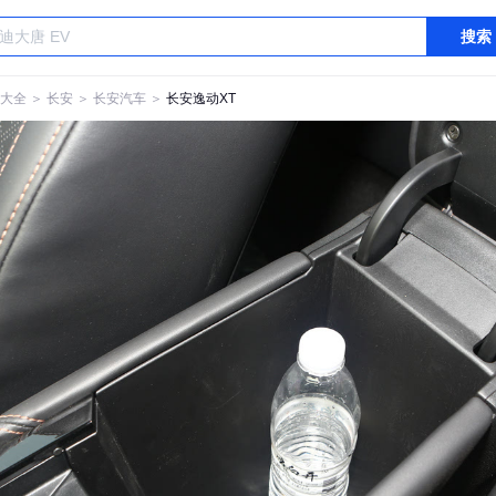
搜索
大全
＞
长安
＞
长安汽车
＞
长安逸动XT