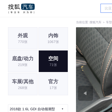
当前位置:
搜狐汽车
＞
车型
外观
内饰
770张
1067张
底盘/动力
空间
219张
71张
车展/其他
官方
268张
17张
2018款 1.6L GDI 自动领潮型