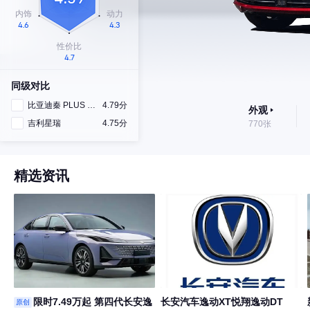
同级对比
比亚迪秦 PLUS DM-i
4.79分
外观
吉利星瑞
4.75分
770张
精选资讯
限时7.49万起 第四代长安逸
长安汽车逸动XT悦翔逸动DT
原创