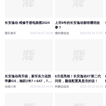
长安逸动 维修手册电路图2024
上市8年的长安逸动都有哪些故
事？
聚匠修车
2024-06-07 16:39
珊的珊低低
2024-03-19 17:07
长安逸动再升级，新车实力远胜
8月底亮相！长安逸动XT第二代
帝豪GS，轴距2米7＋6AT，7.99
问世，颜值配置真是没的说！
万
动漫小库
2023-06-22 01:44
阿鹏说搞笑
2023-05-02 03:43