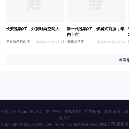
长安逸动XT，外观时尚空间大
新一代逸动XT，蝶翼式前脸，年
内上市
吃着辣条看西洋
2022-07-20 07:31
朦胧阅世界
2022-07-17 07:30
查看
公司介绍 About SOHU
-
支付中心
-
搜狐招聘
-
广告服务
-
隐私政策
-
联
系方式
Copyright
©
2026 Sohu.com Inc. All Rights Reserved. 搜狐公司
版权所