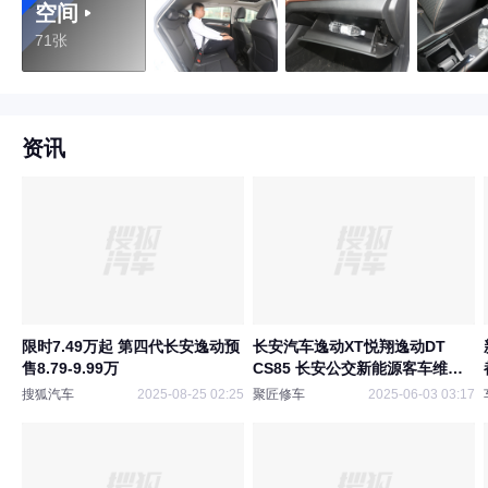
空间
71张
资讯
限时7.49万起 第四代长安逸动预
长安汽车逸动XT悦翔逸动DT
售8.79-9.99万
CS85 长安公交新能源客车维修
手册电路图
搜狐汽车
2025-08-25 02:25
聚匠修车
2025-06-03 03:17