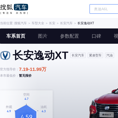
当前位置:
搜狐汽车
＞
车型大全
＞
长安
＞
长安汽车
＞
长安逸动XT
车系首页
图片
参数配置
口碑
长安逸动XT
长安汽车
紧凑型车
汽油
7.19-11.99万
官方指导价：
本市最低价：
暂无报价