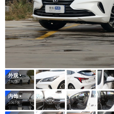
外观
770张
内饰
1067张