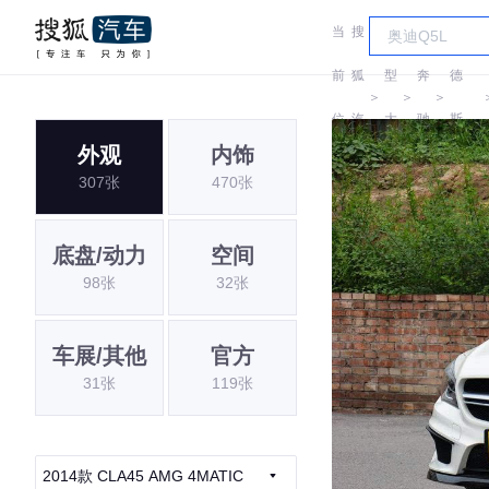
当
搜
车
梅赛
前
狐
型
奔
德
＞
＞
＞
位
汽
大
驰
斯-
外观
内饰
置:
车
全
AMG
307张
470张
底盘/动力
空间
98张
32张
车展/其他
官方
31张
119张
2014款 CLA45 AMG 4MATIC