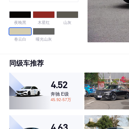
夜晚黑
木星红
山灰
卷云白
哑光山灰
4.25
同级车推荐
·外观表现一般，低于55%同级车
4.52
·内饰表现较为优秀，优于57%同级车
·空间表现一般，低于95%同级车
奔驰 E级
45.92-57万
4.63