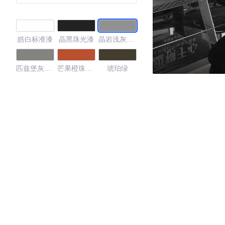
皓白标准漆
晶黑珠光漆
晶岩浅灰金
属漆
匹兹堡灰标
芒果橙珠光
琥珀绿
准漆
漆
深海蓝珠光
漆
4.24
·外观表现一般，低于87%同级车
·内饰表现一般，低于53%同级车
·空间表现一般，低于93%同级车