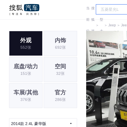
当
搜
车
前
狐
型
＞
＞
Jeep
＞
Jee
位
汽
大
外观
内饰
置:
车
全
552张
692张
底盘/动力
空间
151张
32张
车展/其他
官方
376张
286张
2014款 2.4L 豪华版