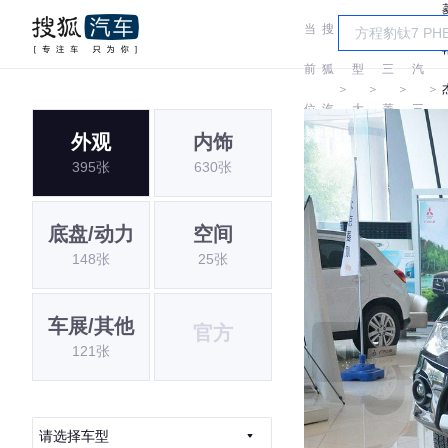
当
搜
车
广
前
狐
型
三
汽
＞
＞
＞
＞
位
汽
大
菱
三
外观
内饰
置:
车
全
菱
395张
630张
底盘/动力
空间
148张
25张
车展/其他
官方
121张
请选择车型