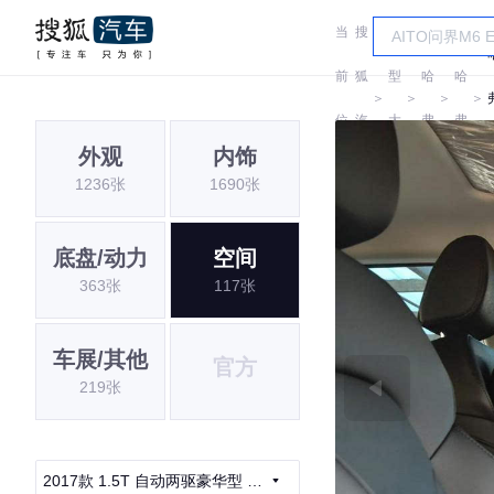
当
搜
车
前
狐
型
哈
哈
＞
＞
＞
＞
位
汽
大
弗
弗
外观
内饰
置:
车
全
1236张
1690张
底盘/动力
空间
363张
117张
车展/其他
官方
219张
2017款 1.5T 自动两驱豪华型 红