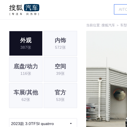
当前位置:
搜狐汽车
＞
车型
外观
内饰
387张
572张
底盘/动力
空间
116张
39张
车展/其他
官方
62张
53张
2023款 3.0TFSI quatrro