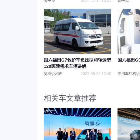
杳子免
2024-11-14 15:21
杳子免
国六福田G7救护车负压型和转运型
国六福田G
120医院需求车辆讲解
陇燕说相声
2022-05-22 12:40
专用车红梅说
相关车文章推荐