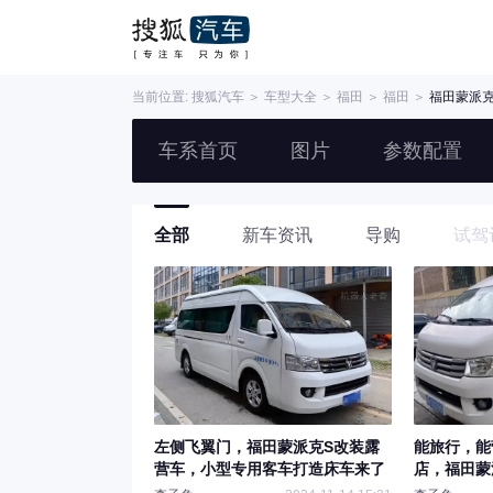
当前位置:
搜狐汽车
＞
车型大全
＞
福田
＞
福田
＞
福田蒙派克
车系首页
图片
参数配置
全部
新车资讯
导购
试驾
左侧飞翼门，福田蒙派克S改装露
能旅行，能
营车，小型专用客车打造床车来了
店，福田蒙