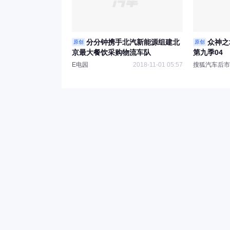
分分钟携手北汽新能源组建北
众神之
原创
原创
京最大餐饮采购物流车队
第九季04
E电园
2018-11-01 05:57
搜狐汽车后市