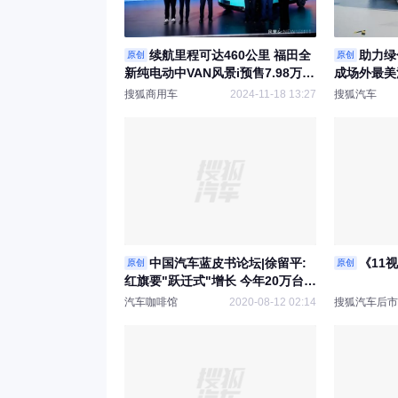
续航里程可达460公里 福田全
助力绿
原创
原创
新纯电动中VAN风景i预售7.98万元
成场外最美
起
搜狐商用车
2024-11-18 13:27
搜狐汽车
中国汽车蓝皮书论坛|徐留平:
《11
原创
原创
红旗要"跃迁式"增长 今年20万台销
量目标没问题
汽车咖啡馆
2020-08-12 02:14
搜狐汽车后市