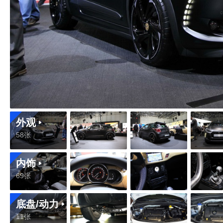
外观
58张
内饰
69张
底盘/动力
11张