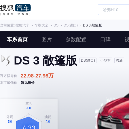
当前位置:
搜狐汽车
＞
车型大全
＞
DS
＞
DS(进口)
＞
DS 3 敞篷版
车系首页
图片
参数配置
口碑
DS 3 敞篷版
DS(进口)
小型车
汽油
22.98-27.98万
官方指导价：
本市最低价：
暂无报价