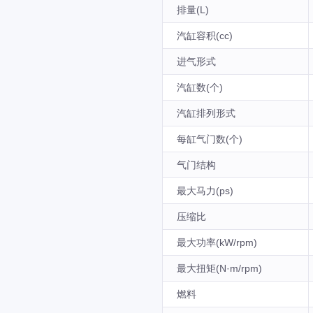
排量(L)
汽缸容积(cc)
进气形式
汽缸数(个)
汽缸排列形式
每缸气门数(个)
气门结构
最大马力(ps)
压缩比
最大功率(kW/rpm)
最大扭矩(N·m/rpm)
燃料