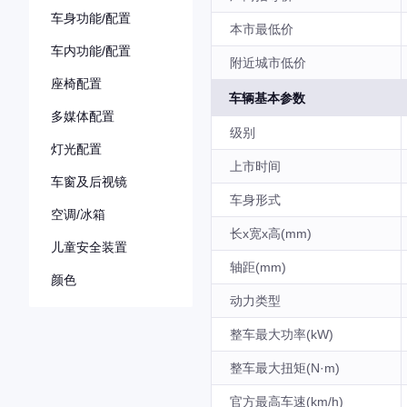
车身功能/配置
本市最低价
车内功能/配置
附近城市低价
座椅配置
车辆基本参数
多媒体配置
级别
灯光配置
上市时间
车窗及后视镜
车身形式
空调/冰箱
长x宽x高(mm)
儿童安全装置
轴距(mm)
颜色
动力类型
整车最大功率(kW)
整车最大扭矩(N·m)
官方最高车速(km/h)