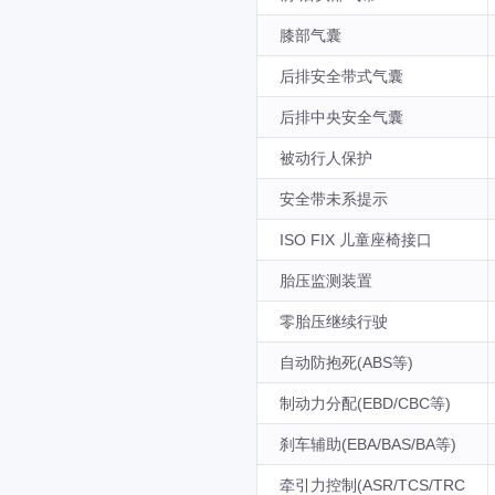
膝部气囊
后排安全带式气囊
后排中央安全气囊
被动行人保护
安全带未系提示
ISO FIX 儿童座椅接口
胎压监测装置
零胎压继续行驶
自动防抱死(ABS等)
制动力分配(EBD/CBC等)
刹车辅助(EBA/BAS/BA等)
牵引力控制(ASR/TCS/TRC