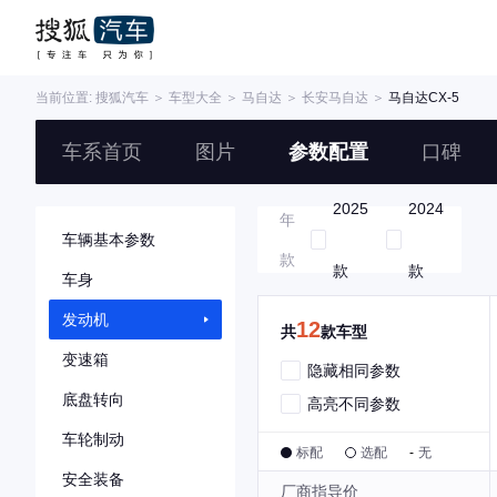
当前位置:
搜狐汽车
＞
车型大全
＞
马自达
＞
长安马自达
＞
马自达CX-5
车系首页
图片
参数配置
口碑
2025
2024
年
车辆基本参数
款
款
款
车身
发动机
12
共
款车型
变速箱
隐藏相同参数
底盘转向
高亮不同参数
车轮制动
标配
选配
-
无
安全装备
厂商指导价