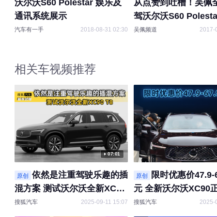
沃尔沃S60 Polestar 娱乐及
从点赞到吐槽！吴佩
通讯系统展示
驾沃尔沃S60 Polesta
汽车有一手
2018-08-31 02:30
吴佩频道
2017-
相关车视频推荐
07:01
依然是注重驾驶乐趣的插
限时优惠价47.9-6
原创
原创
混方案 测试沃尔沃全新XC90
元 全新沃尔沃XC90
T8
搜狐汽车
2025-09-11 15:07
搜狐汽车
2025-