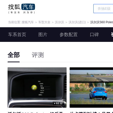
当前位置:
搜狐汽车
＞
车型大全
＞
沃尔沃
＞
沃尔沃(进口)
＞
沃尔沃S60 Poles
车系首页
图片
参数配置
口碑
全部
评测
02:12