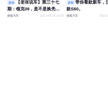
【老张说车】第三十七
带你看款新车，
原创
原创
期：领克09，是不是换壳的
款S60。
XC90？
搜狐汽车
2021-09-29 16:00
搜狐汽车
2021-