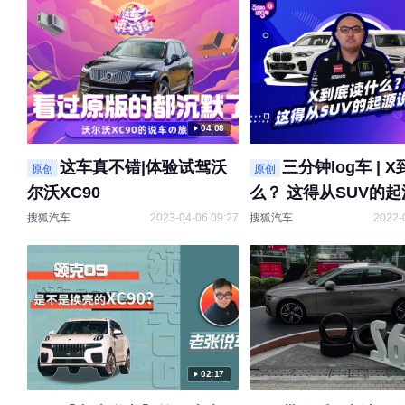
04:08
这车真不错|体验试驾沃
三分钟log车 | 
原创
原创
尔沃XC90
么？ 这得从SUV的
了
搜狐汽车
2023-04-06 09:27
搜狐汽车
2022-
02:17