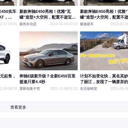
450实车
新款奔驰E450亮相！优雅“瓦
新款奔驰E450亮相！优雅“
AT，
罐”造型+大空间，配置不逊宝马
罐”造型+大空间，配置不
5系
5系
2-17 02:51
最热车信息
2022-02-16 02:12
极速超车
2022-02-16
8万元起售，
奔驰E级新升级？全新E450百里
计划不如变化快，莫名其妙
提速只要4.4秒
了丽江，发现了一辆废弃的E
房车
1-19 06:29
显眼包集中营
2021-11-08 01:13
生活放映室
2021-09-24
查看更多