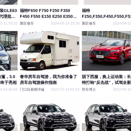
装GLE63
福特F650 F750 F250 F350
福特
钳代理批发
F450 F550 E150 E250 E350和
F250,F350,F450,F550,F5
E450维修手册电路图
维修手册电路图
5-31 03:10
聚匠修车
2024-05-18 16:30
聚匠修车
2024-04-15
篷，3.0
奢华房车自驾游，我为你准备了
脱下西服，换上运动装：长
0终于亮相
房车自驾游操作指南
特打响“反击战”，试驾全
蒙迪欧
4-03 00:43
门口站着聊洋磕
2022-07-14 01:52
邢车博士
2022-05-18