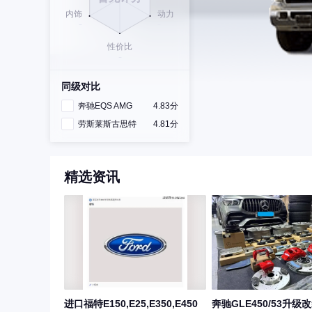
同级对比
奔驰EQS AMG
4.83分
劳斯莱斯古思特
4.81分
精选资讯
进口福特E150,E25,E350,E450
奔驰GLE450/53升级改