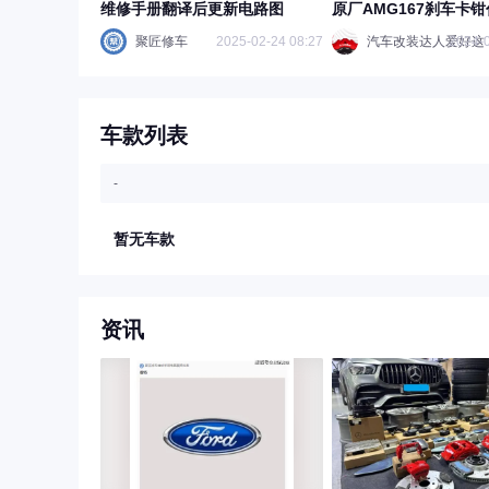
维修手册翻译后更新电路图
原厂AMG167刹车卡
提升刹车性能
聚匠修车
2025-02-24 08:27
汽车改装达人爱好这
2024-0
车款列表
-
暂无车款
资讯