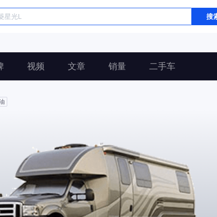
搜
碑
视频
文章
销量
二手车
油