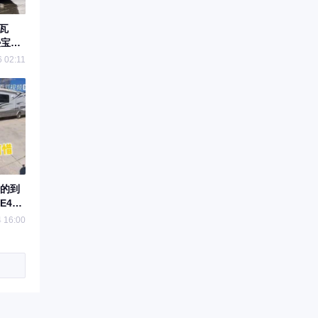
瓦
逊宝马
 02:11
的到
450
 16:00