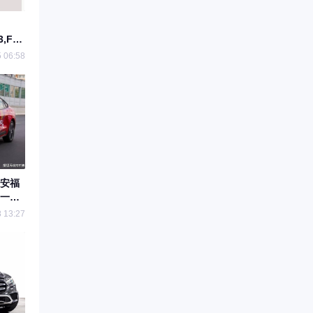
3,F59,F650,F750,E150,E25E350E450
 06:58
安福
新一代
 13:27