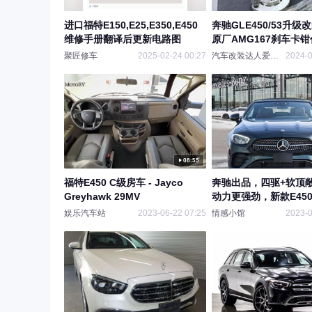
进口福特E150,E25,E350,E450
奔驰GLE450/53升级改
维修手册翻译后更新电路图
原厂AMG167刹车卡
提升刹车性能
聚匠修车
2025-02-24 00:27
汽车改装达人爱好这
2024-0
08:55
福特E450 C级房车 - Jayco
奔驰出品，四驱+软顶敞
Greyhawk 29MV
动力更强劲，新款E45
娱乐汽车站
2023-06-22 07:25
情感小馆
2023-0