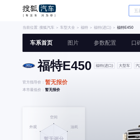
当前位置:
搜狐汽车
＞
车型大全
＞
福特
＞
福特(进口)
＞
福特E450
车系首页
图片
参数配置
口
福特E450
福特(进口)
大型车
汽
暂无报价
官方指导价：
本市最低价：
暂无报价