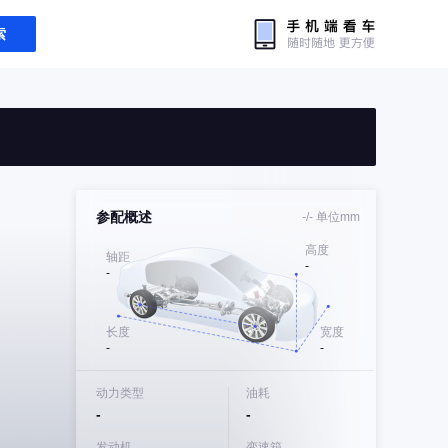
索
参配概述
-/-
单位mm
高度
轴距
-
-
长度
宽度
-
-
动力类型
油耗
-
-
发动机
变速箱