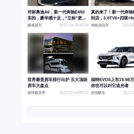
对标奥迪A6，新一代奔驰E450
真的来了！新一代奔驰E
实拍，豪华感十足，“立标”更帅
到店，3.0TV6+四驱+9
气
AMG不香了
极速超车
2022-03-19 00:59
地板油说车
2022-0
世界最贵房车排行出炉 五大顶级
福特EVOS上市19.9
房车大盘点
你也可以叫它追光者
寰球看世界
2022-02-16 00:51
街拍酷车
2021-1