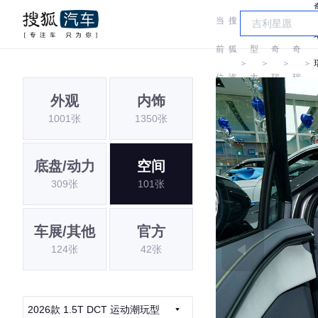
当
搜
车
前
狐
型
奇
奇
＞
＞
＞
＞
位
汽
大
瑞
瑞
外观
内饰
置:
车
全
1001张
1350张
底盘/动力
空间
309张
101张
车展/其他
官方
124张
42张
2026款 1.5T DCT 运动潮玩型