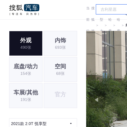
当
搜
车
前
狐
型
哈
哈
＞
＞
＞
＞
位
汽
大
弗
弗
外观
内饰
置:
车
全
490张
693张
底盘/动力
空间
154张
68张
车展/其他
官方
191张
2021款 2.0T 悦享型