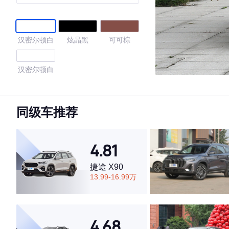
汉密尔顿白
炫晶黑
可可棕
汉密尔顿白
4.62
同级车推荐
·外观表现一般，低于62%同级车
4.81
·内饰表现较为优秀，优于62%同级车
·空间表现一般，低于75%同级车
捷途 X90
13.99-16.99万
4.68