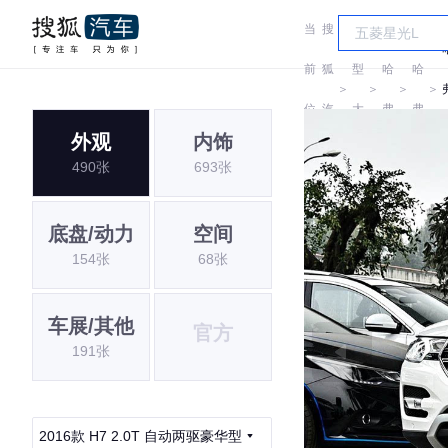
当
搜
车
前
狐
型
哈
哈
＞
＞
＞
＞
位
汽
大
弗
弗
外观
内饰
置:
车
全
490张
693张
底盘/动力
空间
154张
68张
车展/其他
官方
191张
2016款 H7 2.0T 自动两驱豪华型