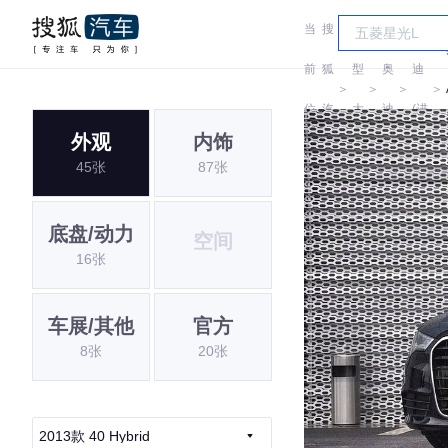
当
搜
车
奥
前
狐
型
奥
迪
＞
＞
＞
＞
位
汽
大
迪
(进
外观
内饰
置:
车
全
口)
45张
87张
底盘/动力
空间
16张
车展/其他
官方
8张
20张
2013款 40 Hybrid