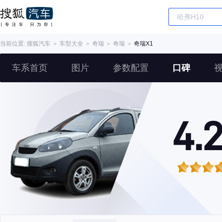
当前位置:
搜狐汽车
＞
车型大全
＞
奇瑞
＞
奇瑞
＞
奇瑞X1
车系首页
图片
参数配置
口碑
4.