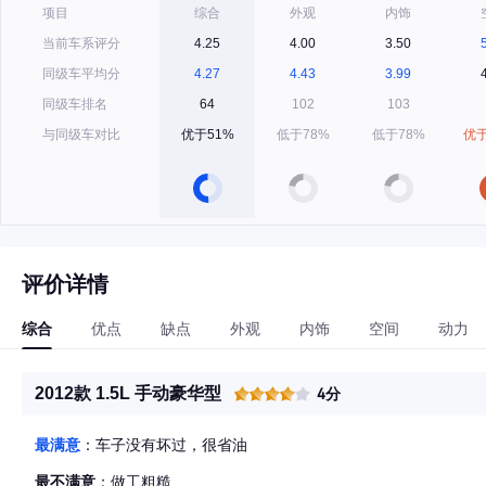
项目
综合
外观
内饰
当前车系评分
4.25
4.00
3.50
同级车平均分
4.27
4.43
3.99
同级车排名
64
102
103
与同级车对比
优于51%
低于78%
低于78%
优于
评价详情
综合
优点
缺点
外观
内饰
空间
动力
2012款 1.5L 手动豪华型
4分
最满意
：车子没有坏过，很省油
最不满意
：做工粗糙