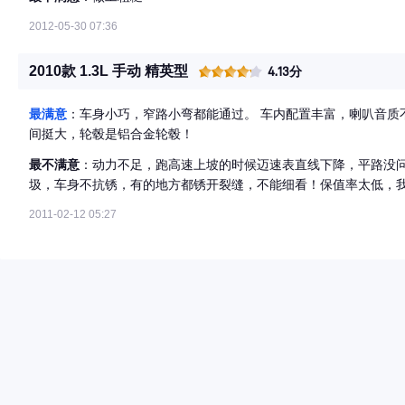
2012-05-30 07:36
2010款 1.3L 手动 精英型
4.13分
最满意
：车身小巧，窄路小弯都能通过。 车内配置丰富，喇叭音质不
间挺大，轮毂是铝合金轮毂！
最不满意
：动力不足，跑高速上坡的时候迈速表直线下降，平路没问
圾，车身不抗锈，有的地方都锈开裂缝，不能细看！保值率太低，
2011-02-12 05:27