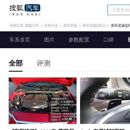
当前位置:
搜狐汽车
＞
车型大全
＞
英菲尼迪
＞
英菲尼迪(进口)
＞
英菲尼迪QX
车系首页
图片
参数配置
口碑
全部
评测
01:58