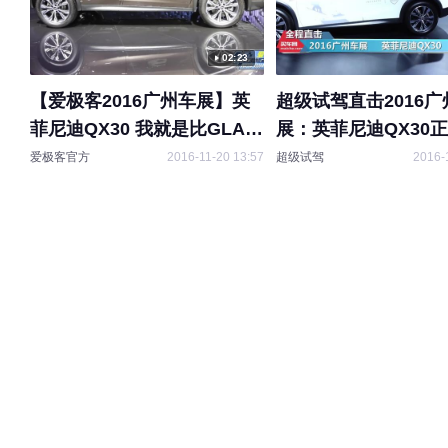
02:23
【爱极客2016广州车展】英
超级试驾直击2016广
菲尼迪QX30 我就是比GLA好
展：英菲尼迪QX30
看
爱极客官方
2016-11-20 13:57
超级试驾
2016-