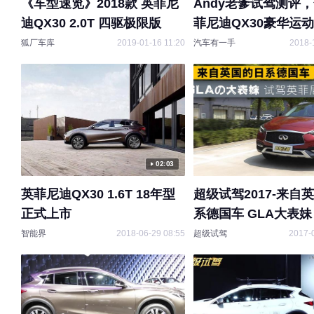
《车型速览》2018款 英菲尼
Andy老爹试驾测评
迪QX30 2.0T 四驱极限版
菲尼迪QX30豪华运动
狐厂车库
2019-01-16 11:20
汽车有一手
2018-
02:03
英菲尼迪QX30 1.6T 18年型
超级试驾2017-来自
正式上市
系德国车 GLA大表妹
菲尼迪QX30
智能界
2018-06-29 08:55
超级试驾
2017-