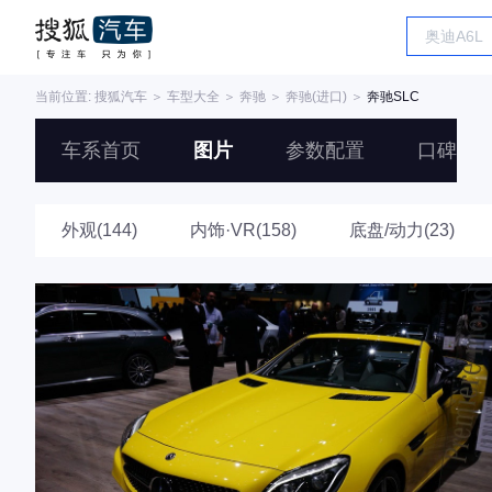
当前位置:
搜狐汽车
＞
车型大全
＞
奔驰
＞
奔驰(进口)
＞
奔驰SLC
车系首页
图片
参数配置
口碑
外观(144)
内饰·VR(158)
底盘/动力(23)