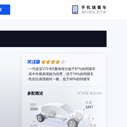
索
一汽佳宝V70 Ⅱ代整体得分低于87%的同级车
其中外观表现较为优秀，优于74%的同级车
性价比表现相对一般，低于90%的同级车
参配概述
5门/8座
单位mm
高度
轴距
1857
2500
长度
宽度