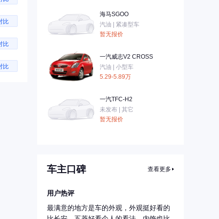
海马SGOO
对比
汽油 | 紧凑型车
暂无报价
对比
一汽威志V2 CROSS
对比
汽油 | 小型车
5.29-5.89万
一汽TFC-H2
未发布 | 其它
暂无报价
车主口碑
查看更多
用户热评
最满意的地方是车的外观，外观挺好看的
比长安，五菱好看个人的看法。内饰也比