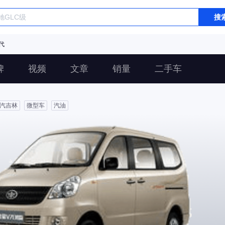
搜
代
碑
视频
文章
销量
二手车
汽吉林
微型车
汽油