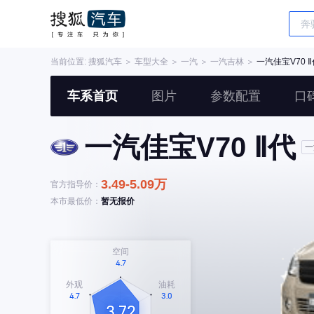
当前位置:
搜狐汽车
＞
车型大全
＞
一汽
＞
一汽吉林
＞
一汽佳宝V70 Ⅱ
车系首页
图片
参数配置
口
一汽佳宝V70 Ⅱ代
一
3.49-5.09万
官方指导价：
本市最低价：
暂无报价