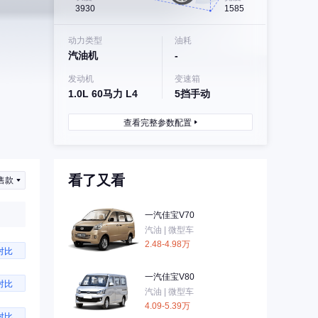
3930
1585
动力类型
油耗
汽油机
-
发动机
变速箱
1.0L 60马力 L4
5挡手动
查看完整参数配置
看了又看
售款
一汽佳宝V70
汽油 | 微型车
2.48-4.98万
对比
一汽佳宝V80
对比
汽油 | 微型车
4.09-5.39万
对比