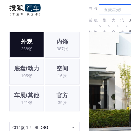
当
搜
车
上
前
狐
型
大
汽
＞
＞
＞
＞
位
汽
大
众
大
外观
内饰
置:
车
全
众
268张
387张
底盘/动力
空间
105张
16张
车展/其他
官方
121张
39张
2014款 1.4TSI DSG