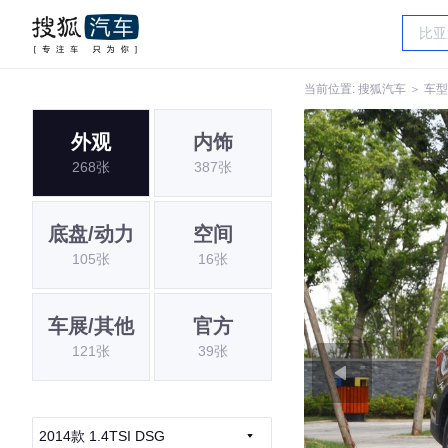
当前位置:
搜狐汽车
＞
车型
外观
内饰
268张
387张
底盘/动力
空间
105张
16张
车展/其他
官方
121张
39张
2014款 1.4TSI DSG