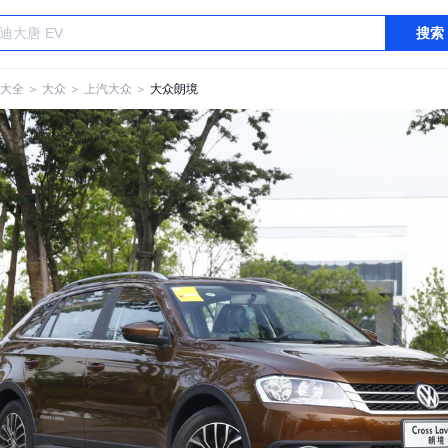
搜索
大全
＞
大众
＞
上汽大众
＞
大众朗境