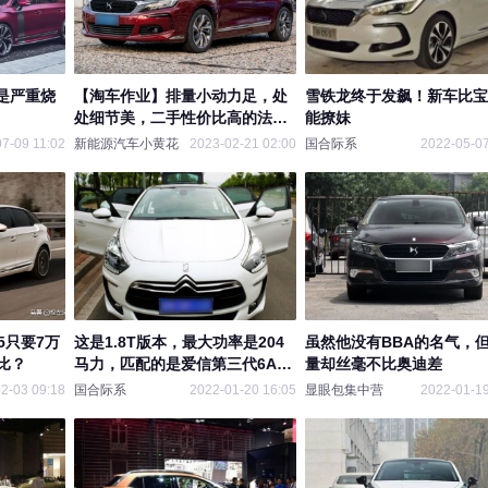
是严重烧
【淘车作业】排量小动力足，处
雪铁龙终于发飙！新车比宝
处细节美，二手性价比高的法系
能撩妹
豪华品牌——DS4S
7-09 11:02
新能源汽车小黄花
2023-02-21 02:00
国合际系
2022-05-07
5只要7万
这是1.8T版本，最大功率是204
虽然他没有BBA的名气，
比？
马力，匹配的是爱信第三代6AT
量却丝毫不比奥迪差
变速箱
2-03 09:18
国合际系
2022-01-20 16:05
显眼包集中营
2022-01-19