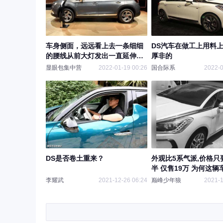
车身侧面，远远看上去一条细细
DS汽车在做工上用料
的腰线从前大灯发出一直延伸到
厚非的
尾灯部分
显眼包集中营
2022-01-19 00:26
国合际系
2022-0
DS是否卷土重来？
外观比5系气派,价格只
半 仅售19万 为何这辆
买
李耀武
2021-12-26 06:24
巅峰少年狼
2021-1