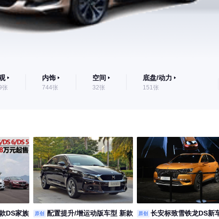
观
内饰
空间
底盘/动力
9张
744张
32张
151张
18款DS家族
配置提升/增运动版车型 新款
长安标致雪铁龙DS新
原创
原创