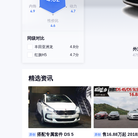
同级对比
丰田亚洲龙
4.8分
外
红旗H5
4.7分
47
精选资讯
搭配专属套件 DS 5
售16.88万起 20
原创
原创