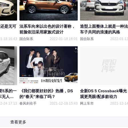
上还是无可
法系车向来以出色的设计著称，
造型上面整体上就是一种法
前脸依旧采用家族式设计
车子共同的浪漫的风格
1-18 16:43
国合际系
2022-01-18 16:01
国合际系
2022-01-13
要5系的一
《我们都要好好的》热播，DS
全新DS 5 Crossback曝
车无人购
的“春天”来临了吗？
观更亮眼/配多款动力
2-24 17:13
春风剑在手
2021-12-18 15:43
网上车市
2021-12-14
查看更多