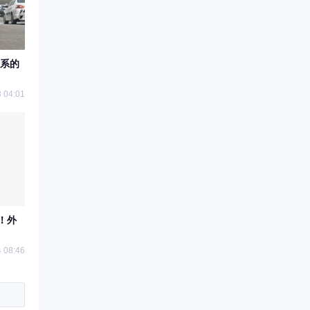
系的
 04:01
光！外
 08:46