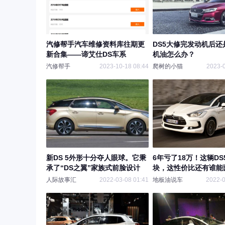
汽修帮手汽车维修资料库往期更
DS5大修完发动机后还
新合集——谛艾仕DS车系
机油怎么办？
汽修帮手
2023-10-18 08:44
爬树的小猫
2023-0
新DS 5外形十分夺人眼球。它秉
6年亏了18万！这辆DS
承了“DS之翼”家族式前脸设计
块，这性价比还有谁能
人际故事汇
2022-03-08 01:41
地板油说车
2022-0