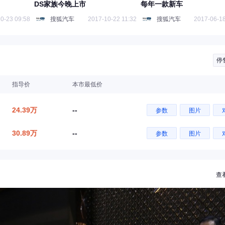
DS家族今晚上市
每年一款新车
0-23 09:58
搜狐汽车
2017-10-22 11:32
搜狐汽车
2017-06-18
停
指导价
本市最低价
24.39万
--
参数
图片
30.89万
--
参数
图片
查