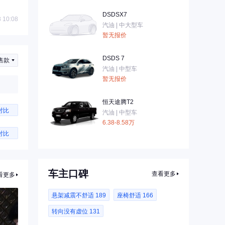
DSDSX7
 10:08
汽油 | 中大型车
暂无报价
DSDS 7
售款
汽油 | 中型车
暂无报价
恒天途腾T2
对比
汽油 | 中型车
6.38-8.58万
对比
车主口碑
查看更多
看更多
悬架减震不舒适 189
座椅舒适 166
转向没有虚位 131