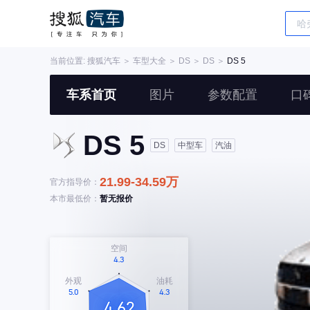
当前位置:
搜狐汽车
＞
车型大全
＞
DS
＞
DS
＞
DS 5
车系首页
图片
参数配置
口
DS 5
DS
中型车
汽油
21.99-34.59万
官方指导价：
本市最低价：
暂无报价