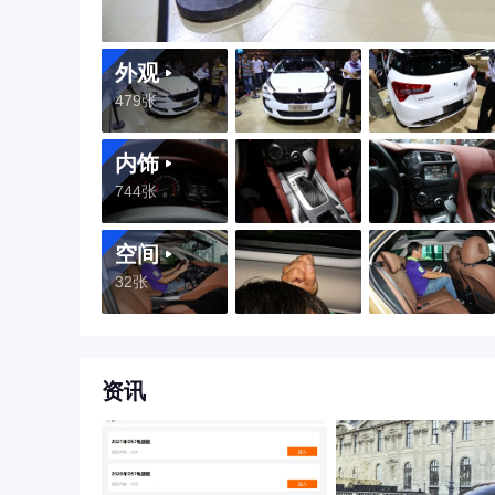
外观
479张
内饰
744张
空间
32张
资讯