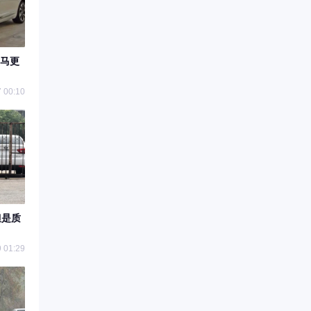
马更
 00:10
但是质
 01:29