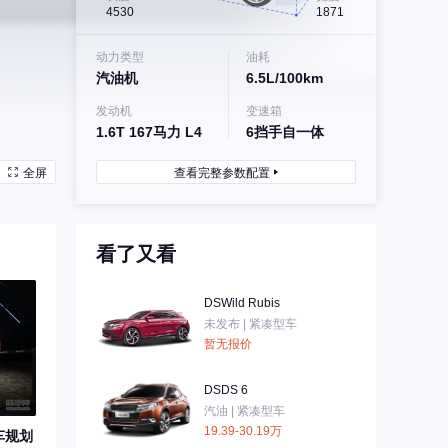
4530
1871
动力类型
油耗
汽油机
6.5L/100km
发动机
变速箱
1.6T 167马力 L4
6挡手自一体
全屏
查看完整参数配置
看了又看
DSWild Rubis
未发布 | 紧凑型车
暂无报价
DSDS 6
汽油 | 紧凑型车
19.39-30.19万
车规划