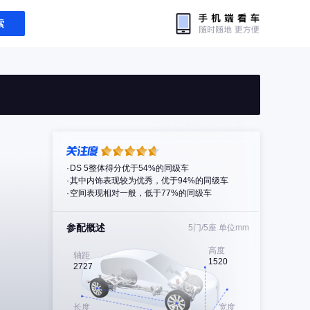
索
DS 5整体得分优于54%的同级车
其中内饰表现较为优秀，优于94%的同级车
空间表现相对一般，低于77%的同级车
参配概述
5门/5座
单位mm
高度
轴距
1520
2727
长度
宽度