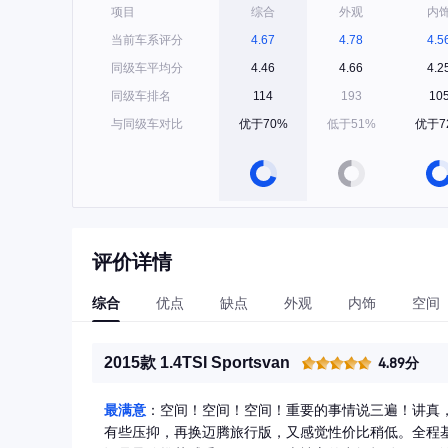
项目
综合
外观
内
当前车系评分
4.67
4.78
4.5
同级车平均分
4.46
4.66
4.2
同级车排名
114
193
10
与同级车对比
优于70%
低于51%
优于7
评价详情
综合
优点
缺点
外观
内饰
空间
2015款 1.4TSI Sportsvan
4.89分
最满意
：空间！空间！空间！重要的事情说三遍！讲真
有些压抑，再换迈腾旅行版，又感觉性价比稍低。全程基本