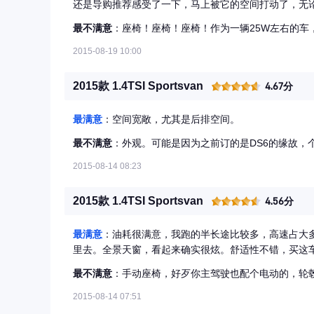
还是导购推荐感受了一下，马上被它的空间打动了，无
分，基本是二话没说就订了（冲动是魔鬼，彻底忘了其
最不满意
：座椅！座椅！座椅！作为一辆25W左右的车
2015-08-19 10:00
2015款 1.4TSI Sportsvan
4.67分
最满意
：空间宽敞，尤其是后排空间。
最不满意
：外观。可能是因为之前订的是DS6的缘故，个
2015-08-14 08:23
2015款 1.4TSI Sportsvan
4.56分
最满意
：油耗很满意，我跑的半长途比较多，高速占大多
里去。全景天窗，看起来确实很炫。舒适性不错，买这
最不满意
：手动座椅，好歹你主驾驶也配个电动的，轮
2015-08-14 07:51