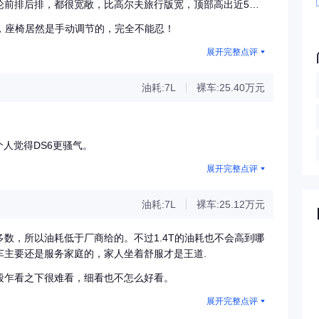
论前排后排，都很宽敞，比高尔夫旅行版宽，顶部高出近5公
实很想要福特锐界的）。
，座椅居然是手动调节的，完全不能忍！
展开完整点评
油耗:7L
裸车:25.40万元
人觉得DS6更骚气。
展开完整点评
油耗:7L
裸车:25.12万元
数，所以油耗低于厂商给的。不过1.4T的油耗也不会高到哪
车主要还是服务家庭的，家人坐着舒服才是王道.
毂乍看之下很难看，细看也不怎么好看。
展开完整点评