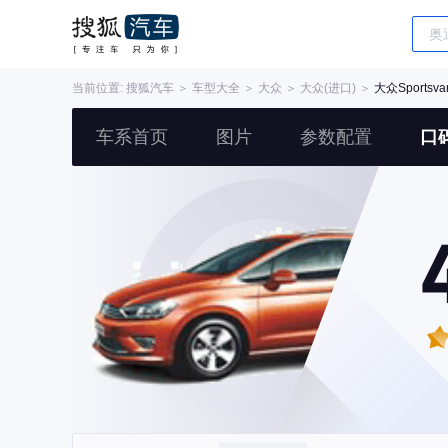
当前位置:
搜狐汽车
＞
车型大全
＞
大众
＞
大众(进口)
＞
大众Sportsva
车系首页
图片
参数配置
口