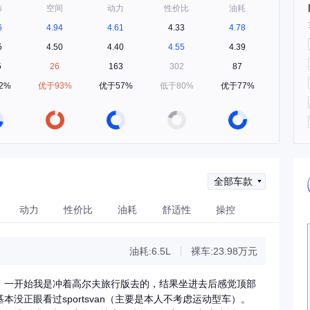
饰
空间
动力
性价比
油耗
6
4.94
4.61
4.33
4.78
5
4.50
4.40
4.55
4.39
5
26
163
302
87
2%
优于93%
优于57%
低于80%
优于77%
全部车款
动力
性价比
油耗
舒适性
操控
油耗:6.5L
裸车:23.98万元
，一开始我是冲着高尔夫旅行版去的，结果坐进去后感觉顶部
没正眼看过sportsvan（主要是本人不考虑运动型车）。