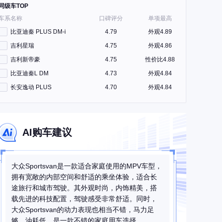
同级车TOP
车系名称
口碑评分
单项最高
比亚迪秦 PLUS DM-i
4.79
外观4.89
吉利星瑞
4.75
外观4.86
吉利新帝豪
4.75
性价比4.88
比亚迪秦L DM
4.73
外观4.84
长安逸动 PLUS
4.70
外观4.84
AI购车建议
大众Sportsvan是一款适合家庭使用的MPV车型，
拥有宽敞的内部空间和舒适的乘坐体验，适合长
途旅行和城市驾驶。其外观时尚，内饰精美，搭
载先进的科技配置，驾驶感受非常舒适。同时，
大众Sportsvan的动力表现也相当不错，马力足
够，油耗低，是一款不错的家庭用车选择。