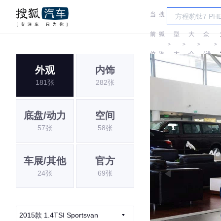
当
搜
车
大
前
狐
型
大
众
＞
＞
＞
＞
位
汽
大
众
(进
外观
内饰
置:
车
全
口)
181张
282张
底盘/动力
空间
57张
58张
车展/其他
官方
24张
69张
2015款 1.4TSI Sportsvan