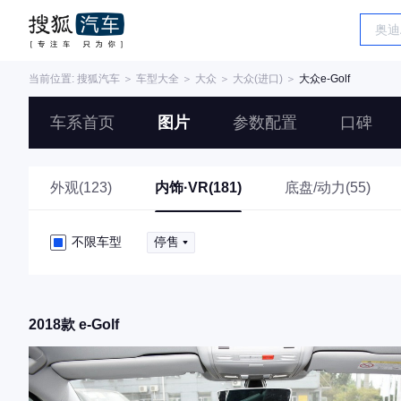
当前位置:
搜狐汽车
＞
车型大全
＞
大众
＞
大众(进口)
＞
大众e-Golf
车系首页
图片
参数配置
口碑
外观(123)
内饰·VR(181)
底盘/动力(55)
不限车型
停售
2018款 e-Golf