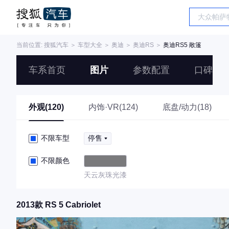
当前位置:
搜狐汽车
＞
车型大全
＞
奥迪
＞
奥迪RS
＞
奥迪RS5 敞篷
车系首页
图片
参数配置
口碑
外观(120)
内饰·VR(124)
底盘/动力(18)
不限车型
停售
不限颜色
天云灰珠光漆
2013款 RS 5 Cabriolet