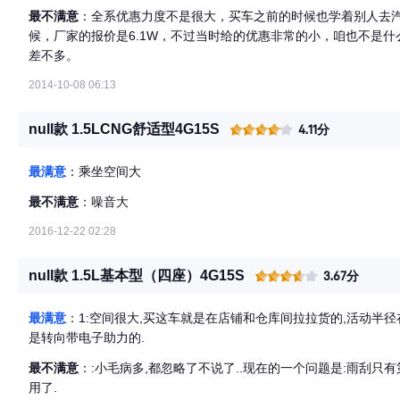
最不满意
：全系优惠力度不是很大，买车之前的时候也学着别人去
候，厂家的报价是6.1W，不过当时给的优惠非常的小，咱也不是
差不多。
2014-10-08 06:13
null款 1.5LCNG舒适型4G15S
4.11分
最满意
：乘坐空间大
最不满意
：噪音大
2016-12-22 02:28
null款 1.5L基本型（四座）4G15S
3.67分
最满意
：1:空间很大,买这车就是在店铺和仓库间拉拉货的,活动半径
是转向带电子助力的.
最不满意
：:小毛病多,都忽略了不说了..现在的一个问题是:雨刮只有
用了.