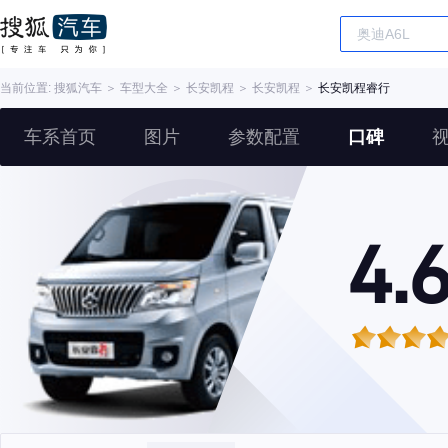
当前位置:
搜狐汽车
＞
车型大全
＞
长安凯程
＞
长安凯程
＞
长安凯程睿行
车系首页
图片
参数配置
口碑
4.6