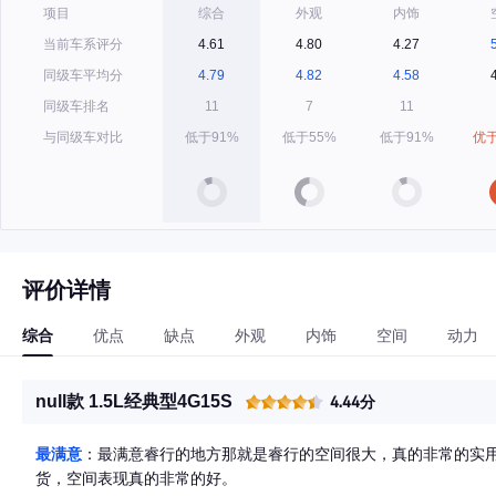
项目
综合
外观
内饰
当前车系评分
4.61
4.80
4.27
同级车平均分
4.79
4.82
4.58
同级车排名
11
7
11
与同级车对比
低于91%
低于55%
低于91%
优于
评价详情
综合
优点
缺点
外观
内饰
空间
动力
null款 1.5L经典型4G15S
4.44分
最满意
：最满意睿行的地方那就是睿行的空间很大，真的非常的实
货，空间表现真的非常的好。