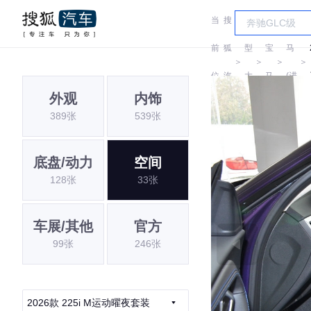
当
搜
车
宝
前
狐
型
宝
马
＞
＞
＞
＞
位
汽
大
马
(进
外观
内饰
置:
车
全
口)
389张
539张
底盘/动力
空间
128张
33张
车展/其他
官方
99张
246张
2026款 225i M运动曜夜套装