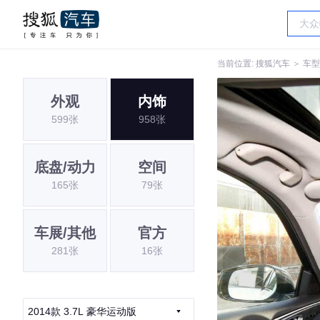
当前位置:
搜狐汽车
＞
车型
外观
内饰
599张
958张
底盘/动力
空间
165张
79张
车展/其他
官方
281张
16张
2014款 3.7L 豪华运动版