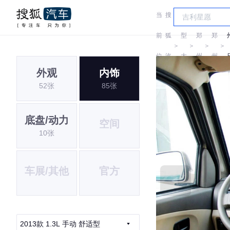
当
搜
车
风
风
前
狐
型
郑
郑
＞
＞
＞
＞
位
汽
大
州
州
外观
内饰
置:
车
全
日
日
52张
85张
产
产
底盘/动力
空间
10张
车展/其他
官方
2013款 1.3L 手动 舒适型