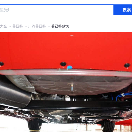
搜索
大全
＞
菲亚特
＞
广汽菲亚特
＞
菲亚特致悦