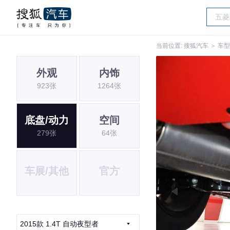
当前位置:
搜狐汽车
＞
车型
外观
内饰
923张
1264张
底盘/动力
空间
279张
64张
车展/其他
官方
2015款 1.4T 自动夜型者