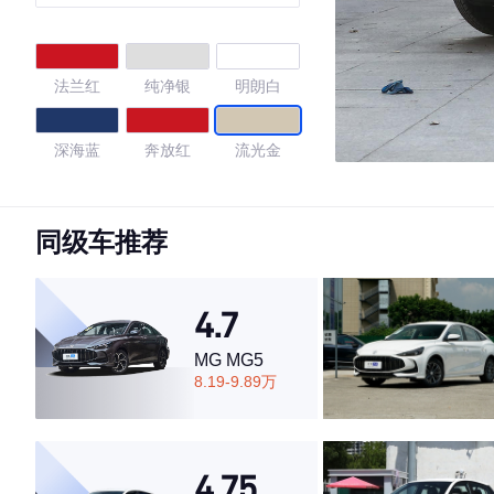
法兰红
纯净银
明朗白
深海蓝
奔放红
流光金
4.41
同级车推荐
·外观表现一般，低于60%同级车
4.7
·内饰表现一般，低于85%同级车
·空间表现较为优秀，优于79%同级车
MG MG5
8.19-9.89万
4.75