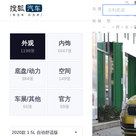
汽
当
搜
车
斯
大
前
狐
型
＞
＞
柯
＞
众
＞
位
汽
大
达
斯
外观
内饰
置:
车
全
1198张
1647张
柯
达
底盘/动力
空间
384张
149张
车展/其他
官方
55张
59张
2020款 1.5L 自动舒适版